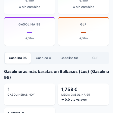
€/litro
€/litro
= sin cambios
= sin cambios
GASOLINA 98
GLP
—
—
€/litro
€/litro
Gasolina 95
Gasoleo A
Gasolina 98
GLP
Gasolineras más baratas en Balbases (Los) (Gasolina
95)
1
1,759 €
GASOLINERAS HOY
MEDIA GASOLINA 95
→ 0,0 cts vs ayer