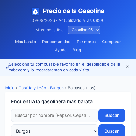
Precio de la Gasolina
09/08/2026 · Actualizado a las 08:00
Mi combustible:
Más barata
Por comunidad
Por marca
Comparar
Ayuda
Blog
Selecciona tu combustible favorito en el desplegable de la
✕
💡
cabecera y lo recordaremos en cada visita.
Inicio
›
Castilla y León
›
Burgos
›
Balbases (Los)
Encuentra la gasolinera más barata
Buscar
Buscar