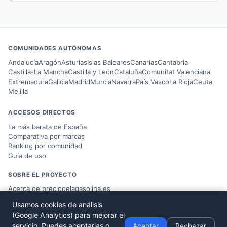
COMUNIDADES AUTÓNOMAS
Andalucía
Aragón
Asturias
Islas Baleares
Canarias
Cantabria
Castilla-La Mancha
Castilla y León
Cataluña
Comunitat Valenciana
Extremadura
Galicia
Madrid
Murcia
Navarra
País Vasco
La Rioja
Ceuta
Melilla
ACCESOS DIRECTOS
La más barata de España
Comparativa por marcas
Ranking por comunidad
Guía de uso
SOBRE EL PROYECTO
Acerca de preciodelagasolina.es
Blog sobre combustible
Usamos cookies de análisis
Datos del
Ministerio MITERD
(Google Analytics) para mejorar el
Desarrollado por
Víctor Corbacho
servicio. Puedes aceptarlas o
Aceptar
Rechazar