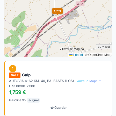
1,759
Leaflet
|
© OpenStreetMap
1
Galp
GALP
AUTOVIA A-62 KM. 40, BALBASES (LOS)
Waze ↗
Maps ↗
L-S: 08:00-21:00
1,759 €
Gasolina 95
→ igual
☆
Guardar