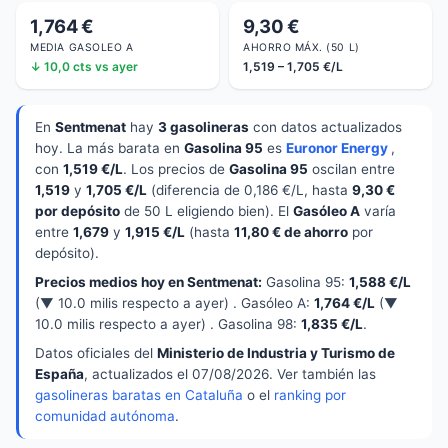
1,764 €
9,30 €
MEDIA GASOLEO A
AHORRO MÁX. (50 L)
↓ 10,0 cts vs ayer
1,519 – 1,705 €/L
En
Sentmenat
hay
3 gasolineras
con datos actualizados
hoy. La más barata en
Gasolina 95
es
Euronor Energy
,
con
1,519 €/L
. Los precios de
Gasolina 95
oscilan entre
1,519
y
1,705 €/L
(diferencia de 0,186 €/L, hasta
9,30 €
por depósito
de 50 L eligiendo bien). El
Gasóleo A
varía
entre
1,679
y
1,915 €/L
(hasta
11,80 € de ahorro
por
depósito).
Precios medios hoy en Sentmenat:
Gasolina 95:
1,588 €/L
(▼ 10.0 milis respecto a ayer) . Gasóleo A:
1,764 €/L
(▼
10.0 milis respecto a ayer) . Gasolina 98:
1,835 €/L
.
Datos oficiales del
Ministerio de Industria y Turismo de
España
, actualizados el 07/08/2026. Ver también las
gasolineras baratas en Cataluña
o el
ranking por
comunidad autónoma
.