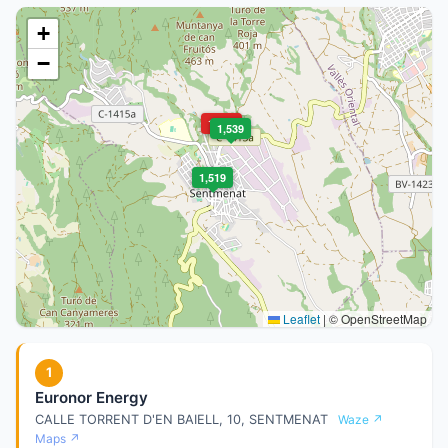
+
−
1,705
1,539
1,519
Leaflet
|
© OpenStreetMap
1
Euronor Energy
CALLE TORRENT D'EN BAIELL, 10, SENTMENAT
Waze ↗
Maps ↗