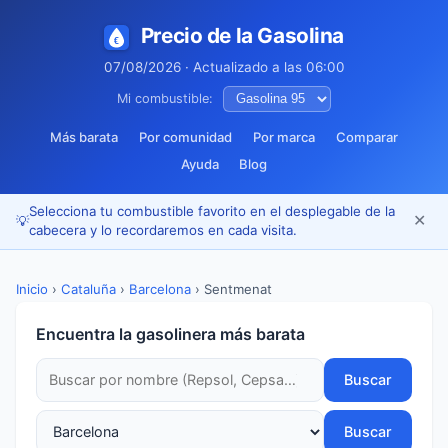
Precio de la Gasolina
07/08/2026 · Actualizado a las 06:00
Mi combustible:
Más barata
Por comunidad
Por marca
Comparar
Ayuda
Blog
Selecciona tu combustible favorito en el desplegable de la
✕
💡
cabecera y lo recordaremos en cada visita.
Inicio
›
Cataluña
›
Barcelona
›
Sentmenat
Encuentra la gasolinera más barata
Buscar
Buscar