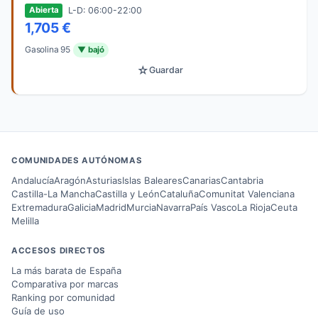
L-D: 06:00-22:00
Abierta
1,705 €
Gasolina 95
▼ bajó
☆
Guardar
COMUNIDADES AUTÓNOMAS
Andalucía
Aragón
Asturias
Islas Baleares
Canarias
Cantabria
Castilla-La Mancha
Castilla y León
Cataluña
Comunitat Valenciana
Extremadura
Galicia
Madrid
Murcia
Navarra
País Vasco
La Rioja
Ceuta
Melilla
ACCESOS DIRECTOS
La más barata de España
Comparativa por marcas
Ranking por comunidad
Guía de uso