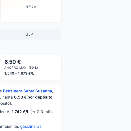
€/litro
GLP
6,50 €
AHORRO MÁX. (50 L)
1,549 – 1,679 €/L
s
Benzinera Santa Susanna
,
L, hasta
6,50 € por depósito
ósito).
óleo A:
1,742 €/L
(→ 0.0 milis
también las
gasolineras