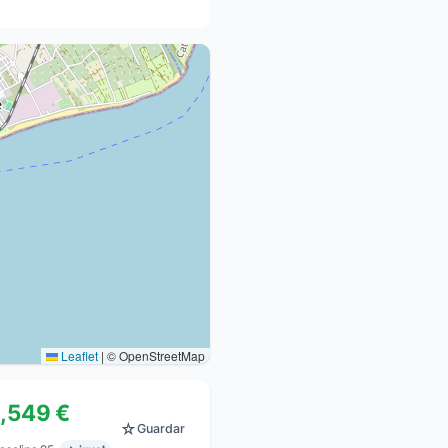
Leaflet
|
© OpenStreetMap
1,549 €
☆
Guardar