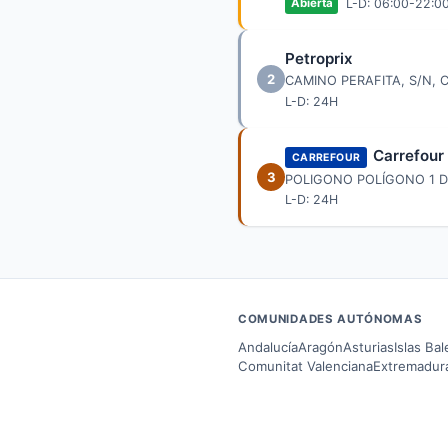
L-D: 06:00-22:0
Abierta
Petroprix
2
CAMINO PERAFITA, S/N
L-D: 24H
Carrefour
CARREFOUR
3
POLIGONO POLÍGONO 1 DE
L-D: 24H
COMUNIDADES AUTÓNOMAS
Andalucía
Aragón
Asturias
Islas Ba
Comunitat Valenciana
Extremadur