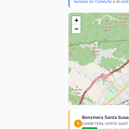
baratas en Cataluña
o el
rank
+
−
Benzinera Santa Sus
1
CARRETERA HORTA SANT 