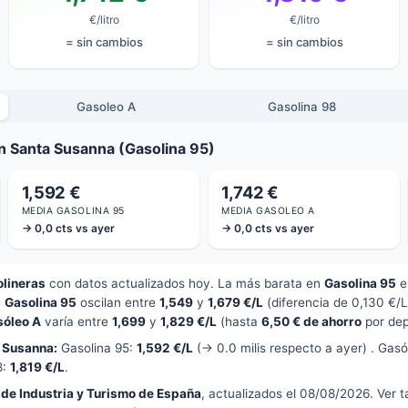
€/litro
€/litro
= sin cambios
= sin cambios
Gasoleo A
Gasolina 98
n Santa Susanna (Gasolina 95)
1,592 €
1,742 €
MEDIA GASOLINA 95
MEDIA GASOLEO A
→ 0,0 cts vs ayer
→ 0,0 cts vs ayer
olineras
con datos actualizados hoy. La más barata en
Gasolina 95
e
e
Gasolina 95
oscilan entre
1,549
y
1,679 €/L
(diferencia de 0,130 €/
sóleo A
varía entre
1,699
y
1,829 €/L
(hasta
6,50 € de ahorro
por dep
 Susanna:
Gasolina 95:
1,592 €/L
(→ 0.0 milis respecto a ayer) . Gas
8:
1,819 €/L
.
 de Industria y Turismo de España
, actualizados el 08/08/2026. Ver 