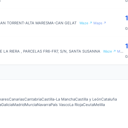
G
0
, CAN TORRENT-ALTA MARESMA-CAN GELAT
Waze ↗
Maps ↗
G
 LA RIERA , PARCELAS FR6-FR7, S/N, SANTA SUSANNA
Waze ↗
Maps ↗
G
leares
Canarias
Cantabria
Castilla-La Mancha
Castilla y León
Cataluña
a
Galicia
Madrid
Murcia
Navarra
País Vasco
La Rioja
Ceuta
Melilla