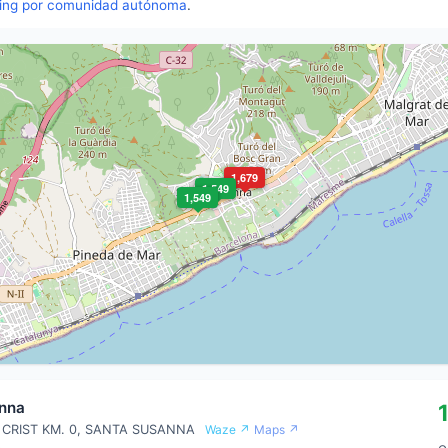
ing por comunidad autónoma
.
1,679
1,549
1,549
anna
CRIST KM. 0, SANTA SUSANNA
Waze ↗
Maps ↗