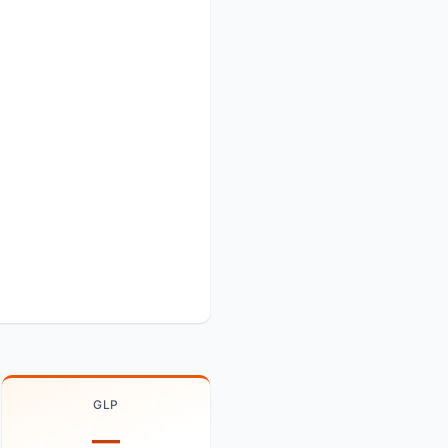
GLP
—