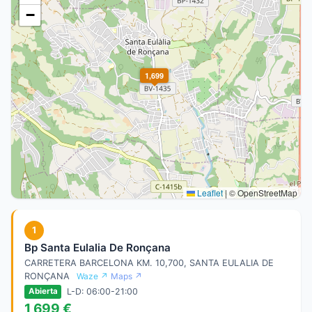
−
1,699
Leaflet
|
© OpenStreetMap
1
Bp Santa Eulalia De Ronçana
CARRETERA BARCELONA KM. 10,700, SANTA EULALIA DE
RONÇANA
Waze ↗
Maps ↗
L-D: 06:00-21:00
Abierta
1,699 €