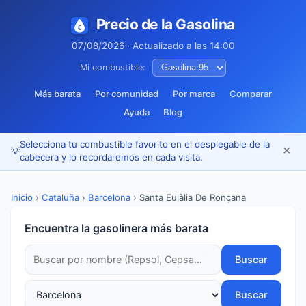
Precio de la Gasolina
07/08/2026 · Actualizado a las 14:00
Mi combustible:
Más barata
Por comunidad
Por marca
Comparar
Ayuda
Blog
Selecciona tu combustible favorito en el desplegable de la
✕
💡
cabecera y lo recordaremos en cada visita.
Inicio
›
Cataluña
›
Barcelona
›
Santa Eulàlia De Ronçana
Encuentra la gasolinera más barata
Buscar
Buscar