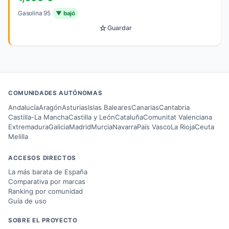
Gasolina 95
▼ bajó
☆
Guardar
COMUNIDADES AUTÓNOMAS
Andalucía
Aragón
Asturias
Islas Baleares
Canarias
Cantabria
Castilla-La Mancha
Castilla y León
Cataluña
Comunitat Valenciana
Extremadura
Galicia
Madrid
Murcia
Navarra
País Vasco
La Rioja
Ceuta
Melilla
ACCESOS DIRECTOS
La más barata de España
Comparativa por marcas
Ranking por comunidad
Guía de uso
SOBRE EL PROYECTO