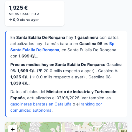
1,925 €
MEDIA GASOLEO A
→ 0,0 cts vs ayer
En
Santa Eulàlia De Ronçana
hay
1 gasolinera
con datos
actualizados hoy. La más barata en
Gasolina 95
es
Bp
Santa Eulalia De Ronçana
, en Santa Eulalia De Ronçana,
con
1,699 €/L
.
Precios medios hoy en Santa Eulàlia De Ronçana:
Gasolina
95:
1,699 €/L
(▼ 20.0 milis respecto a ayer) . Gasóleo A:
1,925 €/L
(→ 0.0 milis respecto a ayer) . Gasolina 98:
1,839 €/L
.
Datos oficiales del
Ministerio de Industria y Turismo de
España
, actualizados el 07/08/2026. Ver también las
gasolineras baratas en Cataluña
o el
ranking por
comunidad autónoma
.
+