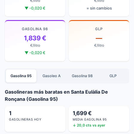
€/litro
€/litro
▼ -0,020 €
= sin cambios
GASOLINA 98
GLP
1,839 €
—
€/litro
€/litro
▼ -0,020 €
Gasolina 95
Gasoleo A
Gasolina 98
GLP
Gasolineras más baratas en Santa Eulàlia De
Ronçana (Gasolina 95)
1
1,699 €
GASOLINERAS HOY
MEDIA GASOLINA 95
↓ 20,0 cts vs ayer