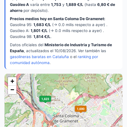
Gasóleo A
varía entre
1,753
y
1,889 €/L
(hasta
6,80 € de
ahorro
por depósito).
Precios medios hoy en Santa Coloma De Gramenet:
Gasolina 95:
1,683 €/L
(→ 0.0 milis respecto a ayer) .
Gasóleo A:
1,801 €/L
(→ 0.0 milis respecto a ayer) .
Gasolina 98:
1,814 €/L
.
Datos oficiales del
Ministerio de Industria y Turismo de
España
, actualizados el 10/08/2026. Ver también las
gasolineras baratas en Cataluña
o el
ranking por
comunidad autónoma
.
+
−
1,623
1,690