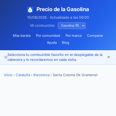
Precio de la Gasolina
10/08/2026 · Actualizado a las 06:00
Mi combustible:
Más barata
Por comunidad
Por marca
Comparar
Ayuda
Blog
Selecciona tu combustible favorito en el desplegable de la
✕
💡
cabecera y lo recordaremos en cada visita.
Inicio
›
Cataluña
›
Barcelona
›
Santa Coloma De Gramenet