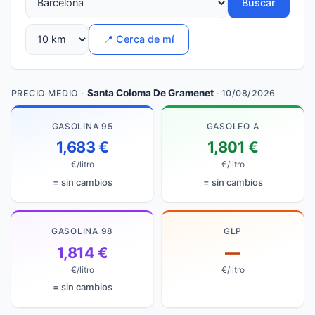
Buscar
📍 Cerca de mí
Santa Coloma De Gramenet
PRECIO MEDIO ·
· 10/08/2026
GASOLINA 95
GASOLEO A
1,683 €
1,801 €
€/litro
€/litro
= sin cambios
= sin cambios
GASOLINA 98
GLP
1,814 €
—
€/litro
€/litro
= sin cambios