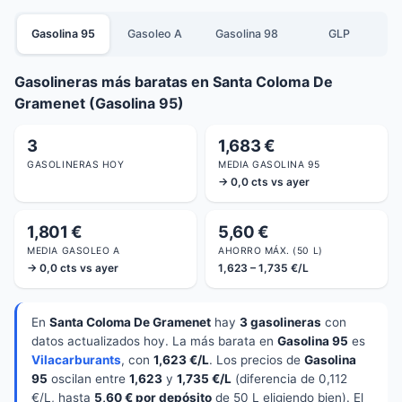
Gasolina 95
Gasoleo A
Gasolina 98
GLP
Gasolineras más baratas en Santa Coloma De
Gramenet (Gasolina 95)
3
1,683 €
GASOLINERAS HOY
MEDIA GASOLINA 95
→ 0,0 cts vs ayer
1,801 €
5,60 €
MEDIA GASOLEO A
AHORRO MÁX. (50 L)
→ 0,0 cts vs ayer
1,623 – 1,735 €/L
En
Santa Coloma De Gramenet
hay
3 gasolineras
con
datos actualizados hoy. La más barata en
Gasolina 95
es
Vilacarburants
, con
1,623 €/L
. Los precios de
Gasolina
95
oscilan entre
1,623
y
1,735 €/L
(diferencia de 0,112
€/L, hasta
5,60 € por depósito
de 50 L eligiendo bien). El