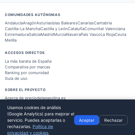
COMUNIDADES AUTÓNOMAS
Andalucía
Aragón
Asturias
Islas Baleares
Canarias
Cantabria
Castilla-La Mancha
Castilla y León
Cataluña
Comunitat Valenciana
Extremadura
Galicia
Madrid
Murcia
Navarra
País Vasco
La Rioja
Ceuta
Melilla
ACCESOS DIRECTOS
La más barata de España
Comparativa por marcas
Ranking por comunidad
Guía de uso
SOBRE EL PROYECTO
Acerca de preciodelagasolina.es
Blog sobre combustible
Usamos cookies de análisis
Datos del
Ministerio MITERD
(Google Analytics) para mejorar el
Desarrollado por
Víctor Corbacho
servicio. Puedes aceptarlas o
Aceptar
Rechazar
rechazarlas.
Política de
privacidad y cookies
.
© 2026 preciodelagasolina.es ·
Aviso Legal
·
Política de Privacidad