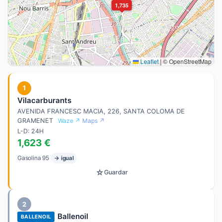
1,735
Leaflet
|
© OpenStreetMap
1
Vilacarburants
AVENIDA FRANCESC MACIA, 226, SANTA COLOMA DE
GRAMENET
Waze ↗
Maps ↗
L-D: 24H
1,623 €
Gasolina 95
→ igual
☆
Guardar
2
Ballenoil
BALLENOIL