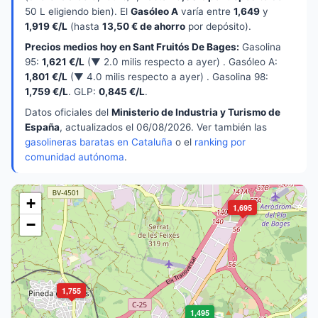
50 L eligiendo bien). El
Gasóleo A
varía entre
1,649
y
1,919 €/L
(hasta
13,50 € de ahorro
por depósito).
Precios medios hoy en Sant Fruitós De Bages:
Gasolina
95:
1,621 €/L
(▼ 2.0 milis respecto a ayer) . Gasóleo A:
1,801 €/L
(▼ 4.0 milis respecto a ayer) . Gasolina 98:
1,759 €/L
. GLP:
0,845 €/L
.
Datos oficiales del
Ministerio de Industria y Turismo de
España
, actualizados el 06/08/2026. Ver también las
gasolineras baratas en Cataluña
o el
ranking por
comunidad autónoma
.
+
1,695
−
1,755
1,495