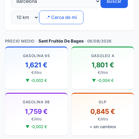
Buscar
📍 Cerca de mí
Sant Fruitós De Bages
PRECIO MEDIO ·
· 06/08/2026
GASOLINA 95
GASOLEO A
1,621 €
1,801 €
€/litro
€/litro
▼ -0,002 €
▼ -0,004 €
GASOLINA 98
GLP
1,759 €
0,845 €
€/litro
€/litro
▼ -0,002 €
= sin cambios