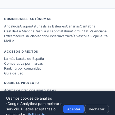
COMUNIDADES AUTÓNOMAS
Andalucía
Aragón
Asturias
Islas Baleares
Canarias
Cantabria
Castilla-La Mancha
Castilla y León
Cataluña
Comunitat Valenciana
Extremadura
Galicia
Madrid
Murcia
Navarra
País Vasco
La Rioja
Ceuta
Melilla
ACCESOS DIRECTOS
La más barata de España
Comparativa por marcas
Ranking por comunidad
Guía de uso
SOBRE EL PROYECTO
Acerca de preciodelagasolina.es
Blog sobre combustible
Usamos cookies de análisis
Datos del
Ministerio MITERD
(Google Analytics) para mejorar el
Desarrollado por
Víctor Corbacho
servicio. Puedes aceptarlas o
Aceptar
Rechazar
rechazarlas.
Política de