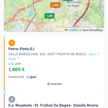
1,659
1,499
Leaflet
|
© OpenStreetMap
1
Petro-Pinto,S.l.
CALLE BARCELONA, S/N, SANT FRUITOS DE BAGES
Waze ↗
Maps ↗
L-D: 24H
1,495 €
Gasolina 95
→ igual
☆
Guardar
2
E.s. Rosaleda -St. Fruitos De Bages- Gasoils Rovira