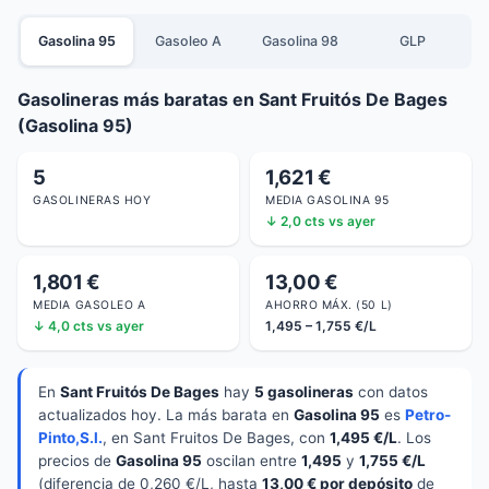
Gasolina 95
Gasoleo A
Gasolina 98
GLP
Gasolineras más baratas en Sant Fruitós De Bages
(Gasolina 95)
5
1,621 €
GASOLINERAS HOY
MEDIA GASOLINA 95
↓ 2,0 cts vs ayer
1,801 €
13,00 €
MEDIA GASOLEO A
AHORRO MÁX. (50 L)
↓ 4,0 cts vs ayer
1,495 – 1,755 €/L
En
Sant Fruitós De Bages
hay
5 gasolineras
con datos
actualizados hoy. La más barata en
Gasolina 95
es
Petro-
Pinto,S.l.
, en Sant Fruitos De Bages, con
1,495 €/L
. Los
precios de
Gasolina 95
oscilan entre
1,495
y
1,755 €/L
(diferencia de 0,260 €/L, hasta
13,00 € por depósito
de