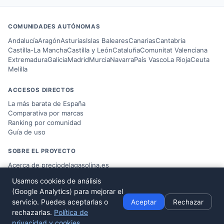
COMUNIDADES AUTÓNOMAS
Andalucía
Aragón
Asturias
Islas Baleares
Canarias
Cantabria
Castilla-La Mancha
Castilla y León
Cataluña
Comunitat Valenciana
Extremadura
Galicia
Madrid
Murcia
Navarra
País Vasco
La Rioja
Ceuta
Melilla
ACCESOS DIRECTOS
La más barata de España
Comparativa por marcas
Ranking por comunidad
Guía de uso
SOBRE EL PROYECTO
Acerca de preciodelagasolina.es
Blog sobre combustible
Usamos cookies de análisis
Datos del
Ministerio MITERD
(Google Analytics) para mejorar el
Desarrollado por
Víctor Corbacho
servicio. Puedes aceptarlas o
Aceptar
Rechazar
rechazarlas.
Política de
privacidad y cookies
.
© 2026 preciodelagasolina.es ·
Aviso Legal
·
Política de Privacidad