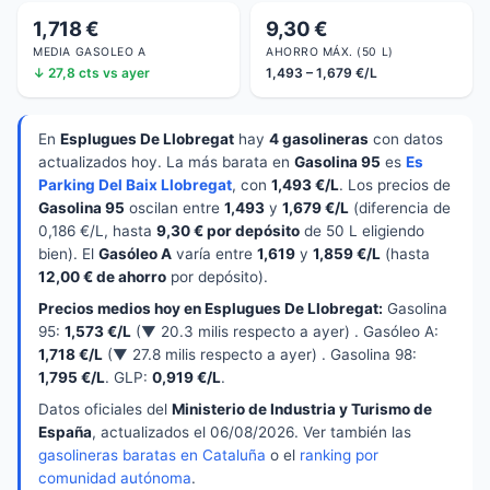
1,718 €
9,30 €
MEDIA GASOLEO A
AHORRO MÁX. (50 L)
↓ 27,8 cts vs ayer
1,493 – 1,679 €/L
En
Esplugues De Llobregat
hay
4 gasolineras
con datos
actualizados hoy. La más barata en
Gasolina 95
es
Es
Parking Del Baix Llobregat
, con
1,493 €/L
. Los precios de
Gasolina 95
oscilan entre
1,493
y
1,679 €/L
(diferencia de
0,186 €/L, hasta
9,30 € por depósito
de 50 L eligiendo
bien). El
Gasóleo A
varía entre
1,619
y
1,859 €/L
(hasta
12,00 € de ahorro
por depósito).
Precios medios hoy en Esplugues De Llobregat:
Gasolina
95:
1,573 €/L
(▼ 20.3 milis respecto a ayer) . Gasóleo A:
1,718 €/L
(▼ 27.8 milis respecto a ayer) . Gasolina 98:
1,795 €/L
. GLP:
0,919 €/L
.
Datos oficiales del
Ministerio de Industria y Turismo de
España
, actualizados el 06/08/2026. Ver también las
gasolineras baratas en Cataluña
o el
ranking por
comunidad autónoma
.