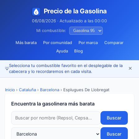
Precio de la Gasolina
06/08/2026 · Actualizado a las 00:00
Mi combustible:
Más barata
Por comunidad
Por marca
Comparar
Ayuda
Blog
Selecciona tu combustible favorito en el desplegable de la
✕
💡
cabecera y lo recordaremos en cada visita.
Inicio
›
Cataluña
›
Barcelona
›
Esplugues De Llobregat
Encuentra la gasolinera más barata
Buscar
Buscar