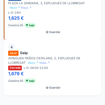
PLAZA LA SARDANA, 3, ESPLUGUES DE LLOBREGAT
Waze ↗
Maps ↗
L-D: 24H
1,625 €
Gasolina 95
▼ bajó
☆
Guardar
4
Galp
GALP
AVINGUDA PAÏSOS CATALANS, 2, ESPLUGUES DE
LLOBREGAT
Waze ↗
Maps ↗
L-D: 06:00-22:00
Cerrada
1,679 €
Gasolina 95
▼ bajó
☆
Guardar