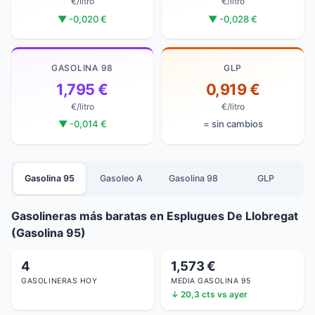
€/litro
€/litro
▼ -0,020 €
▼ -0,028 €
GASOLINA 98
GLP
1,795 €
0,919 €
€/litro
€/litro
▼ -0,014 €
= sin cambios
Gasolina 95
Gasoleo A
Gasolina 98
GLP
Gasolineras más baratas en Esplugues De Llobregat
(Gasolina 95)
4
1,573 €
GASOLINERAS HOY
MEDIA GASOLINA 95
↓ 20,3 cts vs ayer