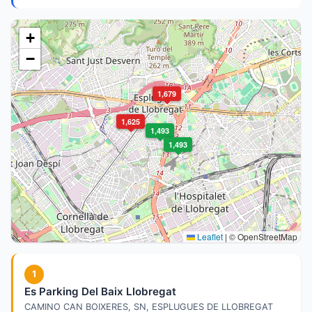
+
−
1,679
1,625
1,493
1,493
Leaflet
|
© OpenStreetMap
1
Es Parking Del Baix Llobregat
CAMINO CAN BOIXERES, SN, ESPLUGUES DE LLOBREGAT