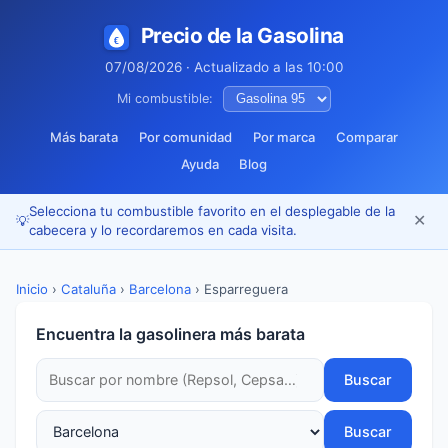
Precio de la Gasolina
07/08/2026 · Actualizado a las 10:00
Mi combustible:
Más barata
Por comunidad
Por marca
Comparar
Ayuda
Blog
Selecciona tu combustible favorito en el desplegable de la
✕
💡
cabecera y lo recordaremos en cada visita.
Inicio
›
Cataluña
›
Barcelona
›
Esparreguera
Encuentra la gasolinera más barata
Buscar
Buscar