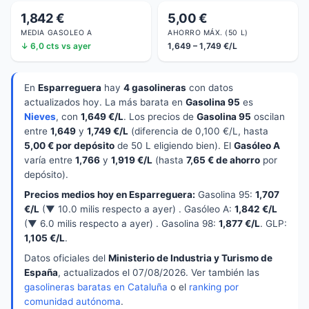
1,842 €
5,00 €
MEDIA GASOLEO A
AHORRO MÁX. (50 L)
↓ 6,0 cts vs ayer
1,649 – 1,749 €/L
En
Esparreguera
hay
4 gasolineras
con datos
actualizados hoy. La más barata en
Gasolina 95
es
Nieves
, con
1,649 €/L
. Los precios de
Gasolina 95
oscilan
entre
1,649
y
1,749 €/L
(diferencia de 0,100 €/L, hasta
5,00 € por depósito
de 50 L eligiendo bien). El
Gasóleo A
varía entre
1,766
y
1,919 €/L
(hasta
7,65 € de ahorro
por
depósito).
Precios medios hoy en Esparreguera:
Gasolina 95:
1,707
€/L
(▼ 10.0 milis respecto a ayer) . Gasóleo A:
1,842 €/L
(▼ 6.0 milis respecto a ayer) . Gasolina 98:
1,877 €/L
. GLP:
1,105 €/L
.
Datos oficiales del
Ministerio de Industria y Turismo de
España
, actualizados el 07/08/2026. Ver también las
gasolineras baratas en Cataluña
o el
ranking por
comunidad autónoma
.