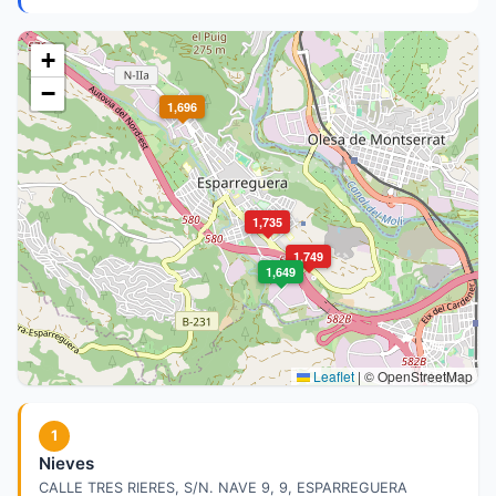
+
−
1,696
1,735
1,749
1,649
Leaflet
|
© OpenStreetMap
1
Nieves
CALLE TRES RIERES, S/N. NAVE 9, 9, ESPARREGUERA