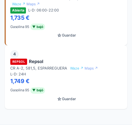
Waze ↗
Maps ↗
L-D: 06:00-22:00
Abierta
1,735 €
Gasolina 95
▼ bajó
☆
Guardar
4
Repsol
REPSOL
CR A-2, 581,5, ESPARREGUERA
Waze ↗
Maps ↗
L-D: 24H
1,749 €
Gasolina 95
▼ bajó
☆
Guardar