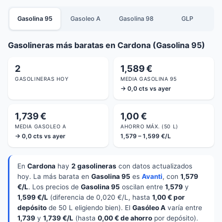
Gasolina 95
Gasoleo A
Gasolina 98
GLP
Gasolineras más baratas en Cardona (Gasolina 95)
2
1,589 €
GASOLINERAS HOY
MEDIA GASOLINA 95
→ 0,0 cts vs ayer
1,739 €
1,00 €
MEDIA GASOLEO A
AHORRO MÁX. (50 L)
→ 0,0 cts vs ayer
1,579 – 1,599 €/L
En
Cardona
hay
2 gasolineras
con datos actualizados
hoy. La más barata en
Gasolina 95
es
Avanti
, con
1,579
€/L
. Los precios de
Gasolina 95
oscilan entre
1,579
y
1,599 €/L
(diferencia de 0,020 €/L, hasta
1,00 € por
depósito
de 50 L eligiendo bien). El
Gasóleo A
varía entre
1,739
y
1,739 €/L
(hasta
0,00 € de ahorro
por depósito).