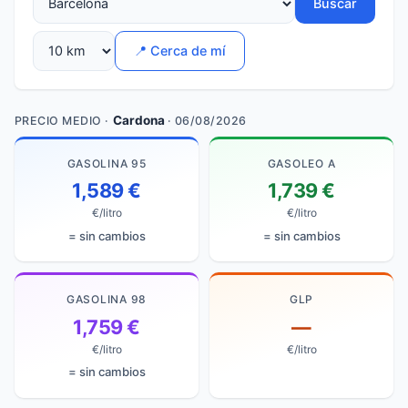
Buscar
📍 Cerca de mí
Cardona
PRECIO MEDIO ·
· 06/08/2026
GASOLINA 95
GASOLEO A
1,589 €
1,739 €
€/litro
€/litro
= sin cambios
= sin cambios
GASOLINA 98
GLP
1,759 €
—
€/litro
€/litro
= sin cambios