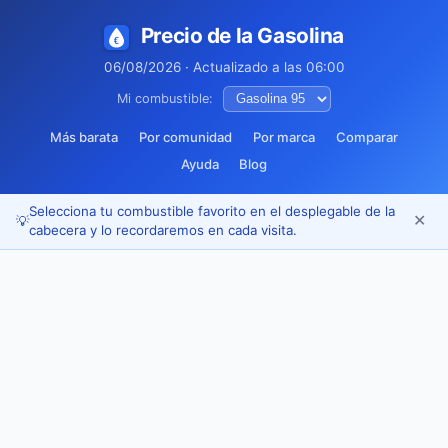
Precio de la Gasolina
06/08/2026 · Actualizado a las 06:00
Mi combustible:
Más barata
Por comunidad
Por marca
Comparar
Ayuda
Blog
Selecciona tu combustible favorito en el desplegable de la
✕
💡
cabecera y lo recordaremos en cada visita.