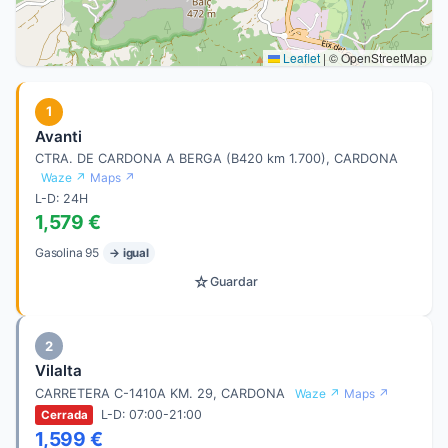
Leaflet
|
© OpenStreetMap
1
Avanti
CTRA. DE CARDONA A BERGA (B420 km 1.700), CARDONA
Waze ↗
Maps ↗
L-D: 24H
1,579 €
Gasolina 95
→ igual
☆
Guardar
2
Vilalta
CARRETERA C-1410A KM. 29, CARDONA
Waze ↗
Maps ↗
L-D: 07:00-21:00
Cerrada
1,599 €