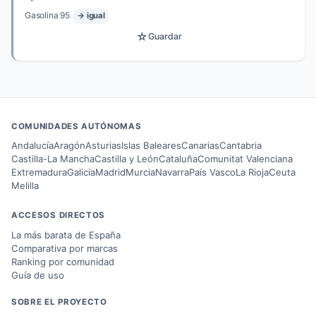
Gasolina 95
→ igual
☆
Guardar
COMUNIDADES AUTÓNOMAS
Andalucía
Aragón
Asturias
Islas Baleares
Canarias
Cantabria
Castilla-La Mancha
Castilla y León
Cataluña
Comunitat Valenciana
Extremadura
Galicia
Madrid
Murcia
Navarra
País Vasco
La Rioja
Ceuta
Melilla
ACCESOS DIRECTOS
La más barata de España
Comparativa por marcas
Ranking por comunidad
Guía de uso
SOBRE EL PROYECTO