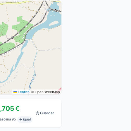
Leaflet
|
© OpenStreetMap
1,705 €
☆
Guardar
asolina 95
→ igual