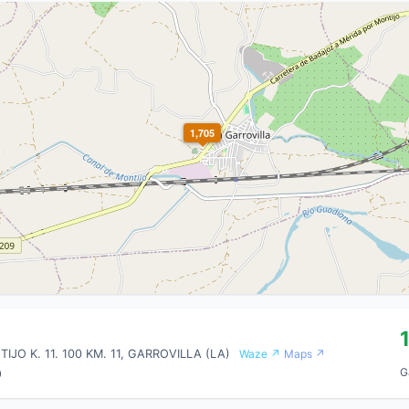
1,705
JO K. 11. 100 KM. 11, GARROVILLA (LA)
Waze ↗
Maps ↗
G
0