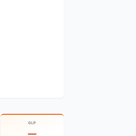
GLP
—