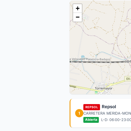
+
−
Repsol
REPSOL
1
CARRETERA MERIDA-MONTI
L-D: 06:00-23:0
Abierta