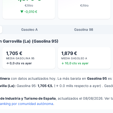
€/litro
€/litro
▼ -0,010 €
Gasoleo A
Gasolina 98
 Garrovilla (La) (Gasolina 95)
1,705 €
1,879 €
MEDIA GASOLINA 95
MEDIA GASOLEO A
→ 0,0 cts vs ayer
↓ 10,0 cts vs ayer
linera
con datos actualizados hoy. La más barata en
Gasolina 95
es
illa (La):
Gasolina 95:
1,705 €/L
(→ 0.0 milis respecto a ayer) . Gasó
 de Industria y Turismo de España
, actualizados el 08/08/2026. Ver 
ranking por comunidad autónoma
.