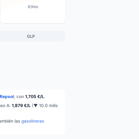
€/litro
GLP
Repsol
, con
1,705 €/L
.
leo A:
1,879 €/L
(▼ 10.0 milis
también las
gasolineras