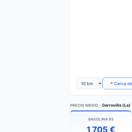
📍 Cerca d
Garrovilla (La)
PRECIO MEDIO ·
GASOLINA 95
1,705 €