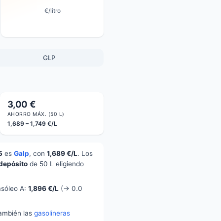
€/litro
GLP
3,00 €
AHORRO MÁX. (50 L)
1,689 – 1,749 €/L
5
es
Galp
, con
1,689 €/L
. Los
 depósito
de 50 L eligiendo
asóleo A:
1,896 €/L
(→ 0.0
también las
gasolineras