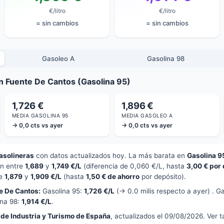
€/litro
€/litro
= sin cambios
= sin cambios
Gasoleo A
Gasolina 98
n Fuente De Cantos (Gasolina 95)
1,726 €
1,896 €
MEDIA GASOLINA 95
MEDIA GASOLEO A
→ 0,0 cts vs ayer
→ 0,0 cts vs ayer
asolineras
con datos actualizados hoy. La más barata en
Gasolina 9
an entre
1,689
y
1,749 €/L
(diferencia de 0,060 €/L, hasta
3,00 € por
re
1,879
y
1,909 €/L
(hasta
1,50 € de ahorro
por depósito).
e De Cantos:
Gasolina 95:
1,726 €/L
(→ 0.0 milis respecto a ayer) . G
ina 98:
1,914 €/L
.
 de Industria y Turismo de España
, actualizados el 09/08/2026. Ver 