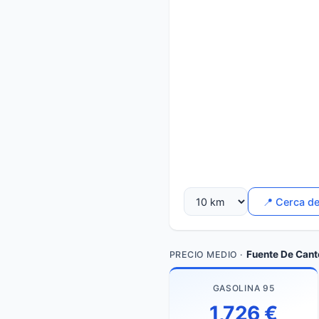
📍 Cerca d
Fuente De Cant
PRECIO MEDIO ·
GASOLINA 95
1,726 €