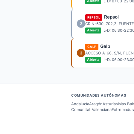
L-D: 07:00-22:0
Abierta
Repsol
REPSOL
2
CR N-630, 702,2, FUEN
L-D: 06:30-22:3
Abierta
Galp
GALP
3
ACCESO A-66, S/N, FUE
L-D: 06:00-23:0
Abierta
COMUNIDADES AUTÓNOMAS
Andalucía
Aragón
Asturias
Islas Ba
Comunitat Valenciana
Extremadur