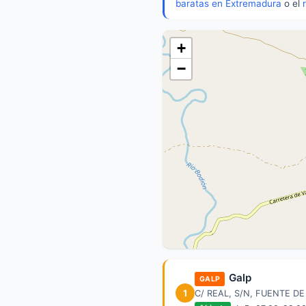
baratas en Extremadura
o el
+
−
Galp
GALP
1
C/ REAL, S/N, FUENTE 