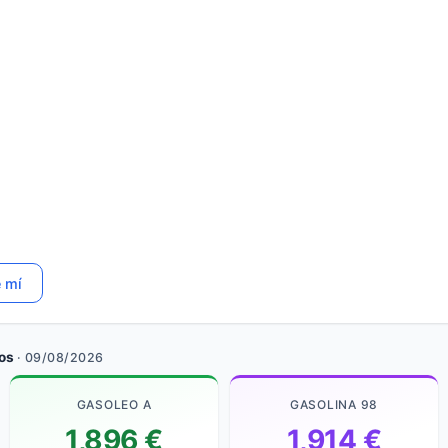
e mí
os
· 09/08/2026
GASOLEO A
GASOLINA 98
1,896 €
1,914 €