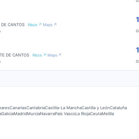
G
0
TE DE CANTOS
Waze ↗
Maps ↗
G
0
NTE DE CANTOS
Waze ↗
Maps ↗
G
0
leares
Canarias
Cantabria
Castilla-La Mancha
Castilla y León
Cataluña
a
Galicia
Madrid
Murcia
Navarra
País Vasco
La Rioja
Ceuta
Melilla