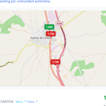
ranking por comunidad autónoma
.
1,689
1,739
1,749
DE CANTOS
Waze ↗
Maps ↗