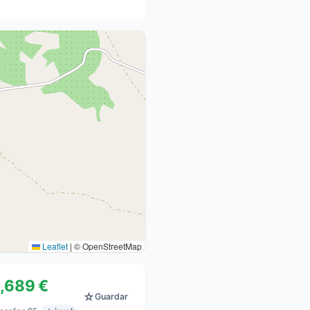
Leaflet
|
© OpenStreetMap
1,689 €
☆
Guardar