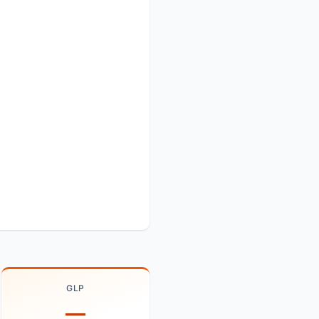
GLP
—