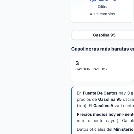
€/litro
= sin cambios
Gasolina 95
Gasolineras más baratas e
3
GASOLINERAS HOY
En
Fuente De Cantos
hay
3 g
precios de
Gasolina 95
oscil
bien). El
Gasóleo A
varía ent
Precios medios hoy en Fuent
milis respecto a ayer) . Gasol
Datos oficiales del
Ministerio