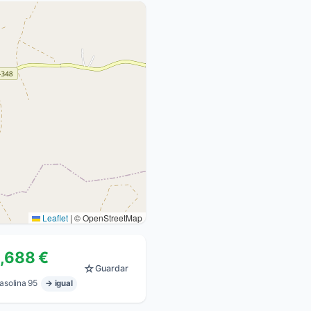
Leaflet
|
© OpenStreetMap
1,688 €
☆
Guardar
asolina 95
→ igual