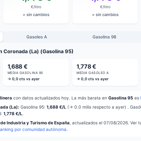
€/litro
€/litro
= sin cambios
= sin cambios
Gasoleo A
Gasolina 98
n Coronada (La) (Gasolina 95)
1,688 €
1,778 €
MEDIA GASOLINA 95
MEDIA GASOLEO A
→ 0,0 cts vs ayer
→ 0,0 cts vs ayer
linera
con datos actualizados hoy. La más barata en
Gasolina 95
es
ada (La):
Gasolina 95:
1,688 €/L
(→ 0.0 milis respecto a ayer) . Gasó
8:
1,778 €/L
.
 de Industria y Turismo de España
, actualizados el 07/08/2026. Ver 
ranking por comunidad autónoma
.