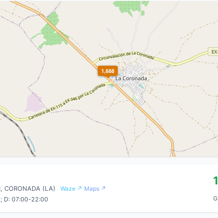
1,688
1, CORONADA (LA)
Waze ↗
Maps ↗
G
; D: 07:00-22:00