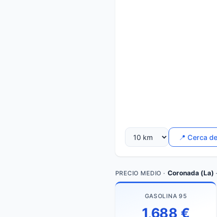
📍 Cerca d
Coronada (La)
PRECIO MEDIO ·
GASOLINA 95
1,688 €