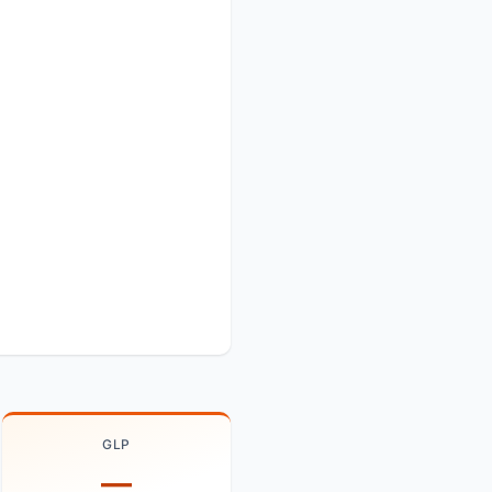
GLP
—