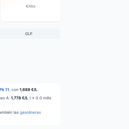
€/litro
GLP
Pk 11
, con
1,688 €/L
.
leo A:
1,778 €/L
(→ 0.0 milis
también las
gasolineras