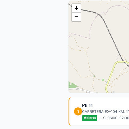
+
−
Pk 11
1
CARRETERA EX-104 KM. 1
L-S: 06:00-22:00
Abierta