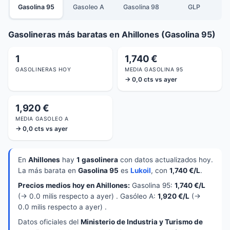
Gasolina 95
Gasoleo A
Gasolina 98
GLP
Gasolineras más baratas en Ahillones (Gasolina 95)
1
1,740 €
GASOLINERAS HOY
MEDIA GASOLINA 95
→ 0,0 cts vs ayer
1,920 €
MEDIA GASOLEO A
→ 0,0 cts vs ayer
En
Ahillones
hay
1 gasolinera
con datos actualizados hoy.
La más barata en
Gasolina 95
es
Lukoil
, con
1,740 €/L
.
Precios medios hoy en Ahillones:
Gasolina 95:
1,740 €/L
(→ 0.0 milis respecto a ayer) . Gasóleo A:
1,920 €/L
(→
0.0 milis respecto a ayer) .
Datos oficiales del
Ministerio de Industria y Turismo de