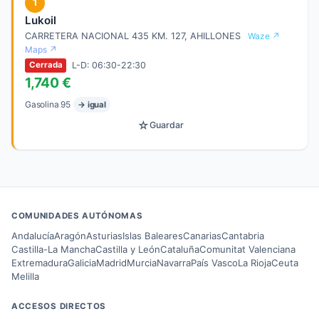
1
Lukoil
CARRETERA NACIONAL 435 KM. 127, AHILLONES
Waze ↗
Maps ↗
L-D: 06:30-22:30
Cerrada
1,740 €
Gasolina 95
→ igual
☆
Guardar
COMUNIDADES AUTÓNOMAS
Andalucía
Aragón
Asturias
Islas Baleares
Canarias
Cantabria
Castilla-La Mancha
Castilla y León
Cataluña
Comunitat Valenciana
Extremadura
Galicia
Madrid
Murcia
Navarra
País Vasco
La Rioja
Ceuta
Melilla
ACCESOS DIRECTOS