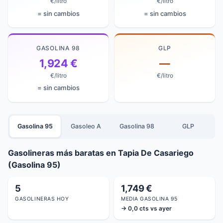
€/litro
€/litro
= sin cambios
= sin cambios
GASOLINA 98
GLP
1,924 €
—
€/litro
€/litro
= sin cambios
Gasolina 95
Gasoleo A
Gasolina 98
GLP
Gasolineras más baratas en Tapia De Casariego
(Gasolina 95)
5
1,749 €
GASOLINERAS HOY
MEDIA GASOLINA 95
→ 0,0 cts vs ayer