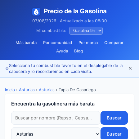
Precio de la Gasolina
07/08/2026 · Actualizado a las 08:00
Mi combustible:
Más barata
Por comunidad
Por marca
Comparar
Ayuda
Blog
Selecciona tu combustible favorito en el desplegable de la
✕
💡
cabecera y lo recordaremos en cada visita.
Inicio
›
Asturias
›
Asturias
›
Tapia De Casariego
Encuentra la gasolinera más barata
Buscar
Buscar