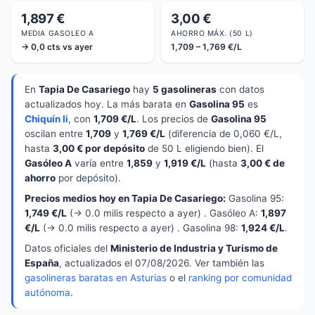
1,897 €
3,00 €
MEDIA GASOLEO A
AHORRO MÁX. (50 L)
→ 0,0 cts vs ayer
1,709 – 1,769 €/L
En
Tapia De Casariego
hay
5 gasolineras
con datos
actualizados hoy. La más barata en
Gasolina 95
es
Chiquín Ii
, con
1,709 €/L
. Los precios de
Gasolina 95
oscilan entre
1,709
y
1,769 €/L
(diferencia de 0,060 €/L,
hasta
3,00 € por depósito
de 50 L eligiendo bien). El
Gasóleo A
varía entre
1,859
y
1,919 €/L
(hasta
3,00 € de
ahorro
por depósito).
Precios medios hoy en Tapia De Casariego:
Gasolina 95:
1,749 €/L
(→ 0.0 milis respecto a ayer) . Gasóleo A:
1,897
€/L
(→ 0.0 milis respecto a ayer) . Gasolina 98:
1,924 €/L
.
Datos oficiales del
Ministerio de Industria y Turismo de
España
, actualizados el 07/08/2026. Ver también las
gasolineras baratas en Asturias
o el
ranking por comunidad
autónoma
.