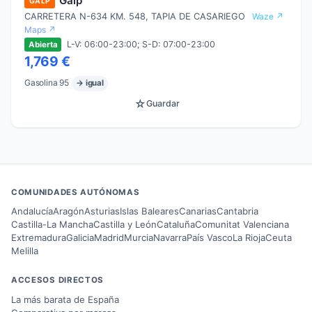
Galp
GALP
CARRETERA N-634 KM. 548, TAPIA DE CASARIEGO
Waze ↗
Maps ↗
L-V: 06:00-23:00; S-D: 07:00-23:00
Abierta
1,769 €
Gasolina 95
→ igual
☆
Guardar
COMUNIDADES AUTÓNOMAS
Andalucía
Aragón
Asturias
Islas Baleares
Canarias
Cantabria
Castilla-La Mancha
Castilla y León
Cataluña
Comunitat Valenciana
Extremadura
Galicia
Madrid
Murcia
Navarra
País Vasco
La Rioja
Ceuta
Melilla
ACCESOS DIRECTOS
La más barata de España