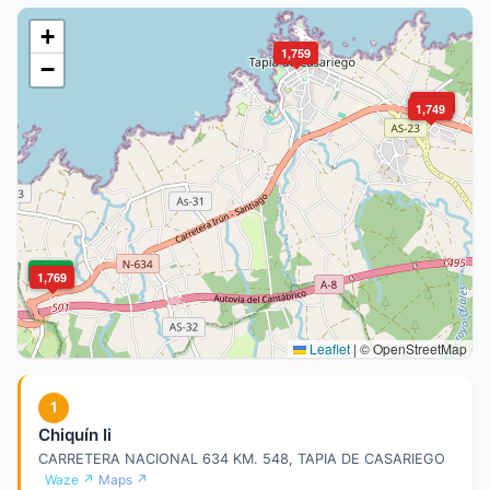
+
1,759
−
1,759
1,749
1,709
1,769
Leaflet
|
© OpenStreetMap
1
Chiquín Ii
CARRETERA NACIONAL 634 KM. 548, TAPIA DE CASARIEGO
Waze ↗
Maps ↗