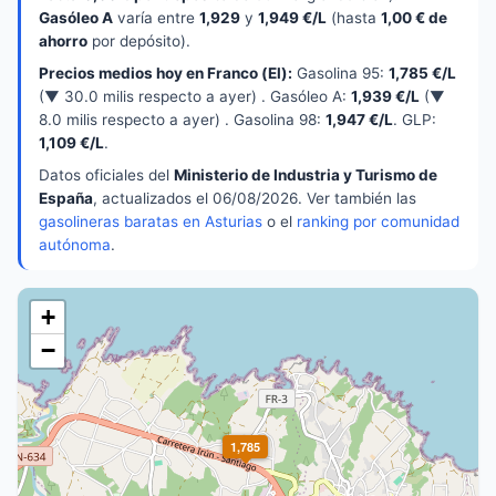
Gasóleo A
varía entre
1,929
y
1,949 €/L
(hasta
1,00 € de
ahorro
por depósito).
Precios medios hoy en Franco (El):
Gasolina 95:
1,785 €/L
(▼ 30.0 milis respecto a ayer) . Gasóleo A:
1,939 €/L
(▼
8.0 milis respecto a ayer) . Gasolina 98:
1,947 €/L
. GLP:
1,109 €/L
.
Datos oficiales del
Ministerio de Industria y Turismo de
España
, actualizados el 06/08/2026. Ver también las
gasolineras baratas en Asturias
o el
ranking por comunidad
autónoma
.
+
−
1,785