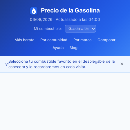
Precio de la Gasolina
06/08/2026 · Actualizado a las 04:00
Mi combustible:
Más barata
Por comunidad
Por marca
Comparar
Ayuda
Blog
Selecciona tu combustible favorito en el desplegable de la
✕
💡
cabecera y lo recordaremos en cada visita.