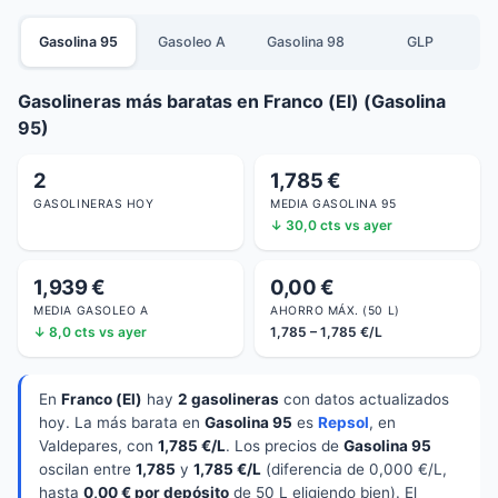
Gasolina 95
Gasoleo A
Gasolina 98
GLP
Gasolineras más baratas en Franco (El) (Gasolina
95)
2
1,785 €
GASOLINERAS HOY
MEDIA GASOLINA 95
↓ 30,0 cts vs ayer
1,939 €
0,00 €
MEDIA GASOLEO A
AHORRO MÁX. (50 L)
↓ 8,0 cts vs ayer
1,785 – 1,785 €/L
En
Franco (El)
hay
2 gasolineras
con datos actualizados
hoy. La más barata en
Gasolina 95
es
Repsol
, en
Valdepares, con
1,785 €/L
. Los precios de
Gasolina 95
oscilan entre
1,785
y
1,785 €/L
(diferencia de 0,000 €/L,
hasta
0,00 € por depósito
de 50 L eligiendo bien). El