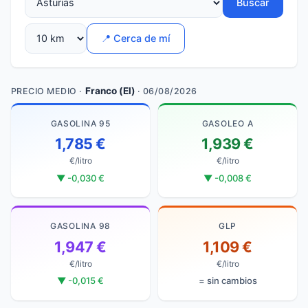
Buscar
📍 Cerca de mí
Franco (El)
PRECIO MEDIO ·
· 06/08/2026
GASOLINA 95
GASOLEO A
1,785 €
1,939 €
€/litro
€/litro
▼ -0,030 €
▼ -0,008 €
GASOLINA 98
GLP
1,947 €
1,109 €
€/litro
€/litro
▼ -0,015 €
= sin cambios