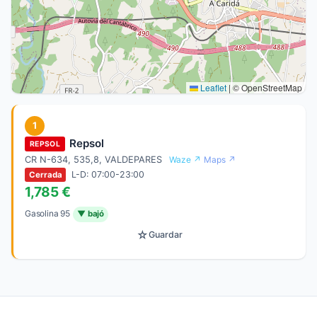
Leaflet
|
© OpenStreetMap
1
Repsol
REPSOL
CR N-634, 535,8, VALDEPARES
Waze ↗
Maps ↗
L-D: 07:00-23:00
Cerrada
1,785 €
Gasolina 95
▼ bajó
☆
Guardar