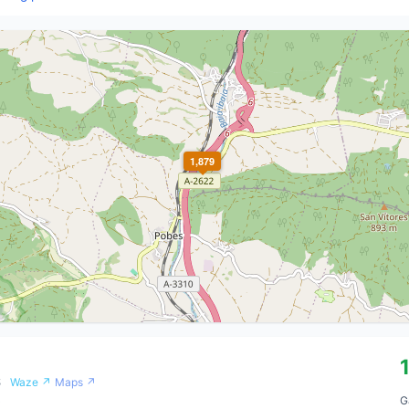
1,879
S
Waze ↗
Maps ↗
G
0