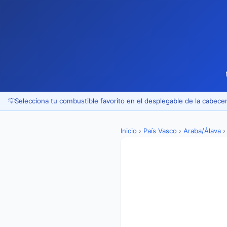
💡
Selecciona tu combustible favorito en el desplegable de la cabecer
Inicio
›
País Vasco
›
Araba/Álava