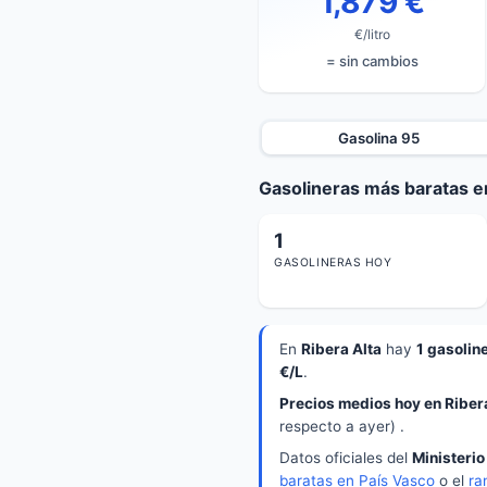
1,879 €
€/litro
= sin cambios
Gasolina 95
Gasolineras más baratas en
1
GASOLINERAS HOY
En
Ribera Alta
hay
1 gasolin
€/L
.
Precios medios hoy en Ribera
respecto a ayer) .
Datos oficiales del
Ministerio
baratas en País Vasco
o el
ra