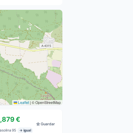
Leaflet
|
© OpenStreetMap
1,879 €
☆
Guardar
asolina 95
→ igual