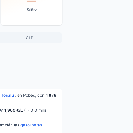
—
€/litro
GLP
. Tocalu
, en Pobes, con
1,879
 A:
1,989 €/L
(→ 0.0 milis
también las
gasolineras