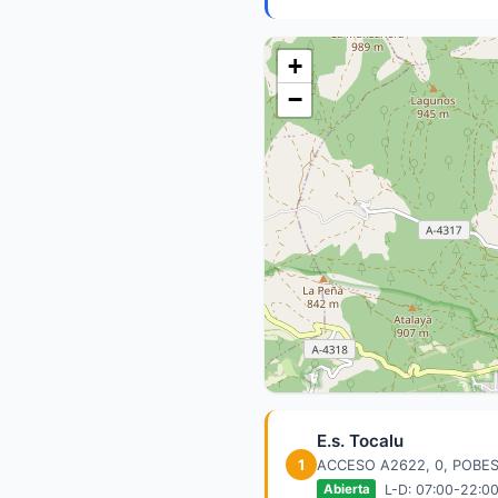
+
−
E.s. Tocalu
1
ACCESO A2622, 0, POBE
L-D: 07:00-22:0
Abierta