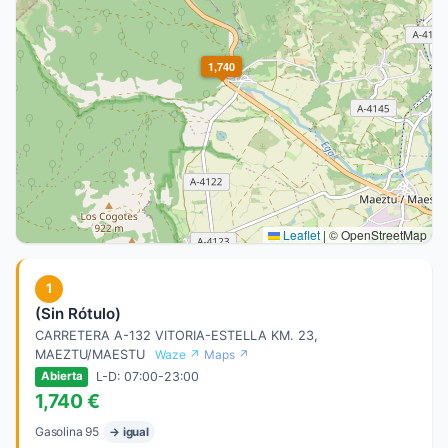
1,740
Leaflet
|
© OpenStreetMap
1
(Sin Rótulo)
CARRETERA A-132 VITORIA-ESTELLA KM. 23,
MAEZTU/MAESTU
Waze ↗
Maps ↗
L-D: 07:00-23:00
Abierta
1,740 €
Gasolina 95
→ igual