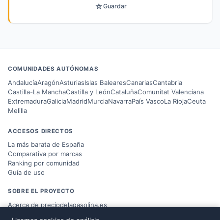
☆
Guardar
COMUNIDADES AUTÓNOMAS
Andalucía
Aragón
Asturias
Islas Baleares
Canarias
Cantabria
Castilla-La Mancha
Castilla y León
Cataluña
Comunitat Valenciana
Extremadura
Galicia
Madrid
Murcia
Navarra
País Vasco
La Rioja
Ceuta
Melilla
ACCESOS DIRECTOS
La más barata de España
Comparativa por marcas
Ranking por comunidad
Guía de uso
SOBRE EL PROYECTO
Acerca de preciodelagasolina.es
Blog sobre combustible