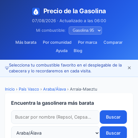
Precio de la Gasolina
07/08/2026 · Actualizado a las 06:00
Mi combustible:
Más barata
Por comunidad
Por marca
Comparar
Ayuda
Blog
Selecciona tu combustible favorito en el desplegable de la
✕
💡
cabecera y lo recordaremos en cada visita.
Inicio
›
País Vasco
›
Araba/Álava
›
Arraia-Maeztu
Encuentra la gasolinera más barata
Buscar
Buscar