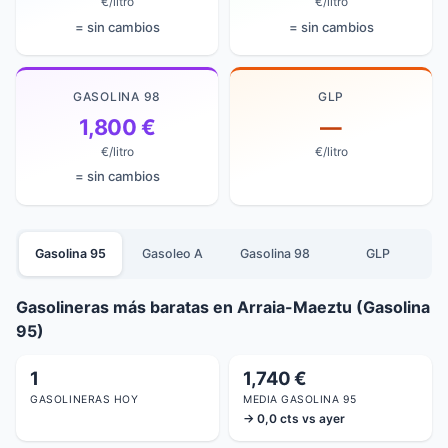
€/litro
€/litro
= sin cambios
= sin cambios
GASOLINA 98
GLP
1,800 €
—
€/litro
€/litro
= sin cambios
Gasolina 95
Gasoleo A
Gasolina 98
GLP
Gasolineras más baratas en Arraia-Maeztu (Gasolina
95)
1
1,740 €
GASOLINERAS HOY
MEDIA GASOLINA 95
→ 0,0 cts vs ayer