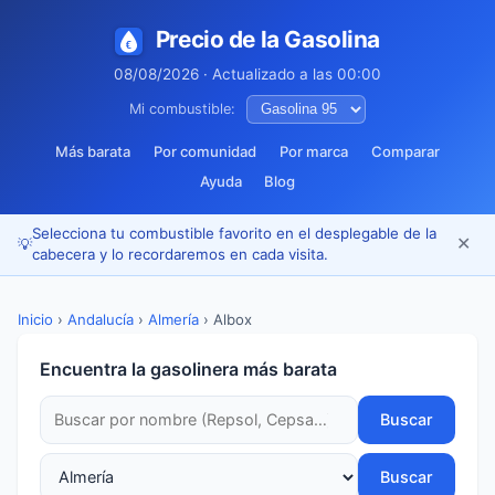
Precio de la Gasolina
08/08/2026 · Actualizado a las 00:00
Mi combustible:
Más barata
Por comunidad
Por marca
Comparar
Ayuda
Blog
Selecciona tu combustible favorito en el desplegable de la
✕
💡
cabecera y lo recordaremos en cada visita.
Inicio
›
Andalucía
›
Almería
›
Albox
Encuentra la gasolinera más barata
Buscar
Buscar