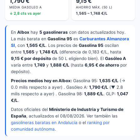
1,790 €
9,15 €
MEDIA GASOLEO A
AHORRO MÁX. (50 L)
↓ 2,8 cts vs ayer
1,565 – 1,748 €/L
En
Albox
hay
5 gasolineras
con datos actualizados hoy.
La más barata en
Gasolina 95
es
Carburantes Almanzora
Sl
, con
1,565 €/L
. Los precios de
Gasolina 95
oscilan
entre
1,565
y
1,748 €/L
(diferencia de 0,183 €/L, hasta
9,15 € por depósito
de 50 L eligiendo bien). El
Gasóleo A
varía entre
1,749
y
1,888 €/L
(hasta
6,95 € de ahorro
por
depósito).
Precios medios hoy en Albox:
Gasolina 95:
1,635 €/L
(→
0.0 milis respecto a ayer) . Gasóleo A:
1,790 €/L
(▼ 2.8
milis respecto a ayer) . Gasolina 98:
1,889 €/L
. GLP:
1,047
€/L
.
Datos oficiales del
Ministerio de Industria y Turismo de
España
, actualizados el 08/08/2026. Ver también las
gasolineras baratas en Andalucía
o el
ranking por
comunidad autónoma
.