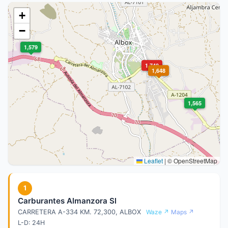
+
−
1,579
1,748
1,648
1,565
Leaflet
|
© OpenStreetMap
1
Carburantes Almanzora Sl
CARRETERA A-334 KM. 72,300, ALBOX
Waze ↗
Maps ↗
L-D: 24H