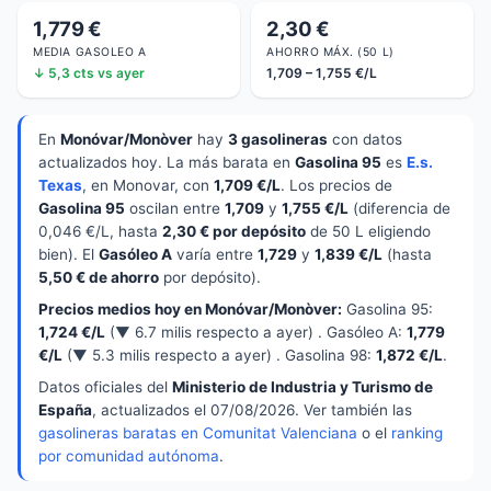
1,779 €
2,30 €
MEDIA GASOLEO A
AHORRO MÁX. (50 L)
↓ 5,3 cts vs ayer
1,709 – 1,755 €/L
En
Monóvar/Monòver
hay
3 gasolineras
con datos
actualizados hoy. La más barata en
Gasolina 95
es
E.s.
Texas
, en Monovar, con
1,709 €/L
. Los precios de
Gasolina 95
oscilan entre
1,709
y
1,755 €/L
(diferencia de
0,046 €/L, hasta
2,30 € por depósito
de 50 L eligiendo
bien). El
Gasóleo A
varía entre
1,729
y
1,839 €/L
(hasta
5,50 € de ahorro
por depósito).
Precios medios hoy en Monóvar/Monòver:
Gasolina 95:
1,724 €/L
(▼ 6.7 milis respecto a ayer) . Gasóleo A:
1,779
€/L
(▼ 5.3 milis respecto a ayer) . Gasolina 98:
1,872 €/L
.
Datos oficiales del
Ministerio de Industria y Turismo de
España
, actualizados el 07/08/2026. Ver también las
gasolineras baratas en Comunitat Valenciana
o el
ranking
por comunidad autónoma
.