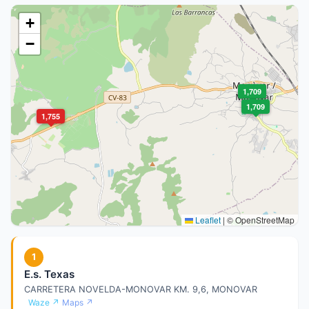
+
−
1,709
1,709
1,755
Leaflet
|
© OpenStreetMap
1
E.s. Texas
CARRETERA NOVELDA-MONOVAR KM. 9,6, MONOVAR
Waze ↗
Maps ↗