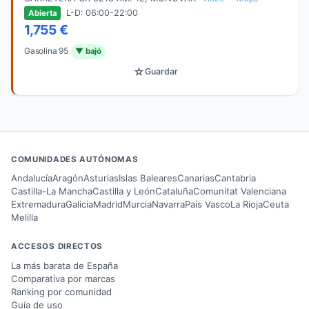
L-D: 06:00-22:00
Abierta
1,755 €
Gasolina 95
▼ bajó
☆
Guardar
COMUNIDADES AUTÓNOMAS
Andalucía
Aragón
Asturias
Islas Baleares
Canarias
Cantabria
Castilla-La Mancha
Castilla y León
Cataluña
Comunitat Valenciana
Extremadura
Galicia
Madrid
Murcia
Navarra
País Vasco
La Rioja
Ceuta
Melilla
ACCESOS DIRECTOS
La más barata de España
Comparativa por marcas
Ranking por comunidad
Guía de uso