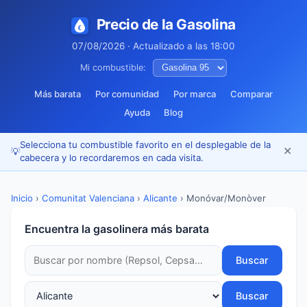
Precio de la Gasolina
07/08/2026 · Actualizado a las 18:00
Mi combustible:
Más barata
Por comunidad
Por marca
Comparar
Ayuda
Blog
Selecciona tu combustible favorito en el desplegable de la
✕
💡
cabecera y lo recordaremos en cada visita.
Inicio
›
Comunitat Valenciana
›
Alicante
›
Monóvar/Monòver
Encuentra la gasolinera más barata
Buscar
Buscar