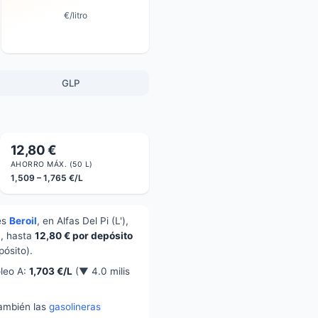
€/litro
GLP
12,80 €
AHORRO MÁX. (50 L)
1,509 – 1,765 €/L
es
Beroil
, en Alfas Del Pi (L'),
L, hasta
12,80 € por depósito
ósito).
óleo A:
1,703 €/L
(▼ 4.0 milis
también las
gasolineras