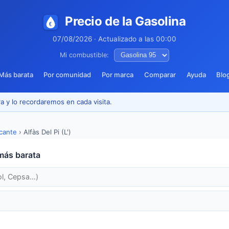
Precio de la Gasolina
07/08/2026 · Actualizado a las 00:00
Mi combustible:
Más barata
Por comunidad
Por marca
Comparar
Ayuda
Blo
a y lo recordaremos en cada visita.
icante
›
Alfàs Del Pi (L')
más barata