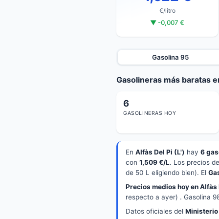
€/litro
▼ -0,007 €
Gasolina 95
Gasolineras más baratas en 
6
GASOLINERAS HOY
En
Alfàs Del Pi (L')
hay
6 gas
con
1,509 €/L
. Los precios d
de 50 L eligiendo bien). El
Ga
Precios medios hoy en Alfàs D
respecto a ayer) . Gasolina 9
Datos oficiales del
Ministerio