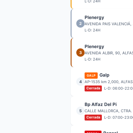
L-D: 24H
Plenergy
2
AVENIDA PAIS VALENCIÁ, 4
L-D: 24H
Plenergy
3
AVENIDA ALBIR, 90, ALFAS
L-D: 24H
Galp
GALP
4
AP-1535 km 2,000, ALFAS 
L-D: 06:00-22:
Cerrada
Bp Alfaz Del Pi
5
CALLE MALLORCA, CTRA. C
L-D: 07:00-23:0
Cerrada