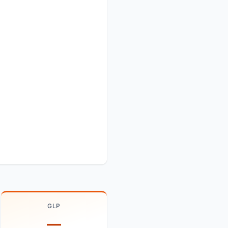
GLP
—