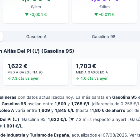
€/litro
€/litro
▼ -0,004 €
▼ -0,011 €
Gasoleo A
Gasolina 98
Alfàs Del Pi (L') (Gasolina 95)
1,622 €
1,703 €
MEDIA GASOLINA 95
MEDIA GASOLEO A
↓ 7,3 cts vs ayer
↓ 4,0 cts vs ayer
olineras
con datos actualizados hoy. La más barata en
Gasolina 95
e
Gasolina 95
oscilan entre
1,509
y
1,765 €/L
(diferencia de 0,256 €/
sóleo A
varía entre
1,609
y
1,845 €/L
(hasta
11,80 € de ahorro
por dep
el Pi (L'):
Gasolina 95:
1,622 €/L
(▼ 7.3 milis respecto a ayer) . Gas
8:
1,891 €/L
.
 de Industria y Turismo de España
, actualizados el 07/08/2026. Ver 