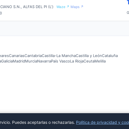
IANO S.N., ALFAS DEL PI (L')
Waze ↗
Maps ↗
G
00
leares
Canarias
Cantabria
Castilla-La Mancha
Castilla y León
Cataluña
a
Galicia
Madrid
Murcia
Navarra
País Vasco
La Rioja
Ceuta
Melilla
rvicio. Puedes aceptarlas o rechazarlas.
Política de privacidad y coo
© 2026 preciodelagasolina.es ·
Aviso Legal
·
Política de Privacidad