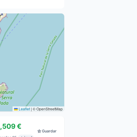
Leaflet
|
© OpenStreetMap
1,509 €
☆
Guardar