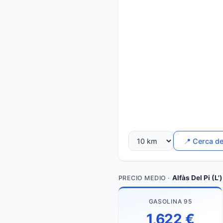
📍 Cerca d
Alfàs Del Pi (L')
PRECIO MEDIO ·
GASOLINA 95
1,622 €