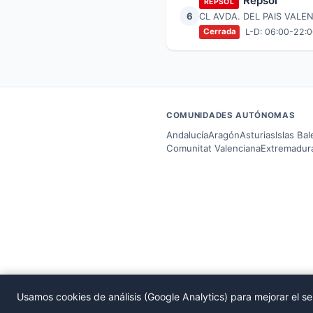
Repsol
REPSOL
6
CL AVDA. DEL PAIS VALENC
L-D: 06:00-22:
Cerrada
COMUNIDADES AUTÓNOMAS
Andalucía
Aragón
Asturias
Islas Ba
Comunitat Valenciana
Extremadur
Usamos cookies de análisis (Google Analytics) para mejorar el se