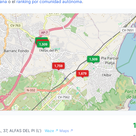
iana
o el
ranking por comunidad autónoma
.
1,509
1,765
1,509
1,509
1,759
1,679
37, ALFAS DEL PI (L')
Waze ↗
Maps ↗