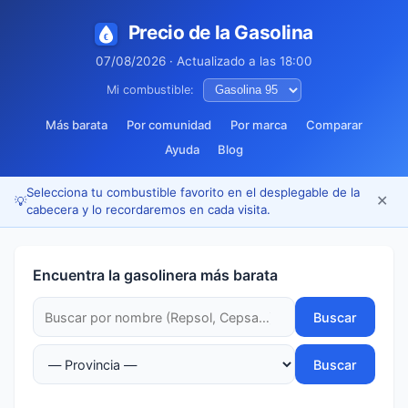
Precio de la Gasolina
07/08/2026 · Actualizado a las 18:00
Mi combustible:
Más barata
Por comunidad
Por marca
Comparar
Ayuda
Blog
Selecciona tu combustible favorito en el desplegable de la
✕
💡
cabecera y lo recordaremos en cada visita.
Encuentra la gasolinera más barata
Buscar
Buscar