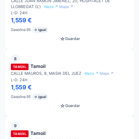
CALLE JUAN RAMON JIMENEZ, 20, HOSPITALET DE
LLOBREGAT (L')
Waze ↗
Maps ↗
L-D: 24H
1,559 €
Gasolina 95
→ igual
☆
Guardar
8
Tamoil
TAMOIL
CALLE MAUROS, 8, MASIA DEL JUEZ
Waze ↗
Maps ↗
L-D: 24H
1,559 €
Gasolina 95
→ igual
☆
Guardar
9
Tamoil
TAMOIL