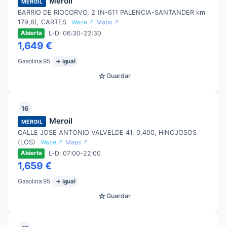
Meroil
MEROIL
BARRIO DE RIOCORVO, 2 (N-611 PALENCIA-SANTANDER km
179,8), CARTES
Waze ↗
Maps ↗
L-D: 06:30-22:30
Abierta
1,649 €
Gasolina 95
→ igual
☆
Guardar
16
Meroil
MEROIL
CALLE JOSE ANTONIO VALVELDE 41, 0,400, HINOJOSOS
(LOS)
Waze ↗
Maps ↗
L-D: 07:00-22:00
Abierta
1,659 €
Gasolina 95
→ igual
☆
Guardar