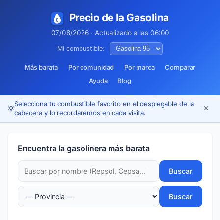
Precio de la Gasolina
07/08/2026 · Actualizado a las 06:00
Mi combustible:
Más barata
Por comunidad
Por marca
Comparar
Ayuda
Blog
Selecciona tu combustible favorito en el desplegable de la
✕
💡
cabecera y lo recordaremos en cada visita.
Encuentra la gasolinera más barata
Buscar
Buscar