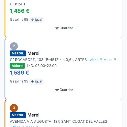
L-D: 24H
1,486 €
Gasolina 95
→ igual
☆
Guardar
2
Meroil
MEROIL
C/ ROCAFORT, 103 (B-4512 km 0,6), ARTES
Waze ↗
Maps ↗
L-D: 06:00-22:00
Abierta
1,539 €
Gasolina 95
→ igual
☆
Guardar
3
Meroil
MEROIL
AVENIDA VIA AUGUSTA, 137, SANT CUGAT DEL VALLES
Waze ↗
Maps ↗