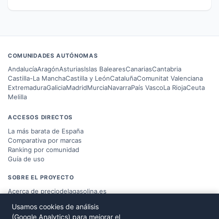
COMUNIDADES AUTÓNOMAS
Andalucía
Aragón
Asturias
Islas Baleares
Canarias
Cantabria
Castilla-La Mancha
Castilla y León
Cataluña
Comunitat Valenciana
Extremadura
Galicia
Madrid
Murcia
Navarra
País Vasco
La Rioja
Ceuta
Melilla
ACCESOS DIRECTOS
La más barata de España
Comparativa por marcas
Ranking por comunidad
Guía de uso
SOBRE EL PROYECTO
Acerca de preciodelagasolina.es
Blog sobre combustible
Usamos cookies de análisis
Datos del
Ministerio MITERD
(Google Analytics) para mejorar el
Desarrollado por
Víctor Corbacho