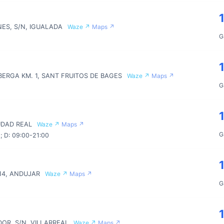
NES, S/N, IGUALADA
Waze ↗
Maps ↗
G
ERGA KM. 1, SANT FRUITOS DE BAGES
Waze ↗
Maps ↗
G
IUDAD REAL
Waze ↗
Maps ↗
G
; D: 09:00-21:00
 14, ANDUJAR
Waze ↗
Maps ↗
G
DOR, S/N, VILLARREAL
Waze ↗
Maps ↗