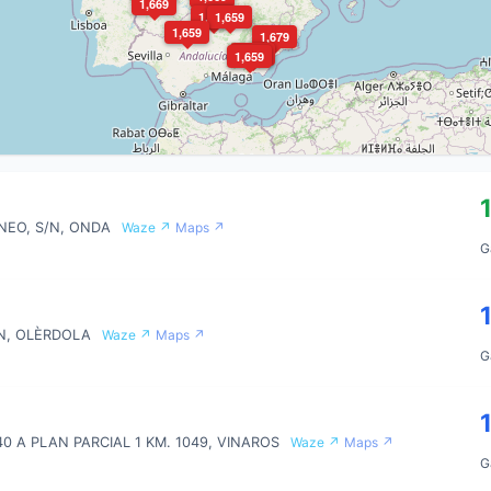
1,669
1,649
1,659
1,659
1,679
1,669
1,659
NEO, S/N, ONDA
Waze ↗
Maps ↗
G
/N, OLÈRDOLA
Waze ↗
Maps ↗
G
 A PLAN PARCIAL 1 KM. 1049, VINAROS
Waze ↗
Maps ↗
G