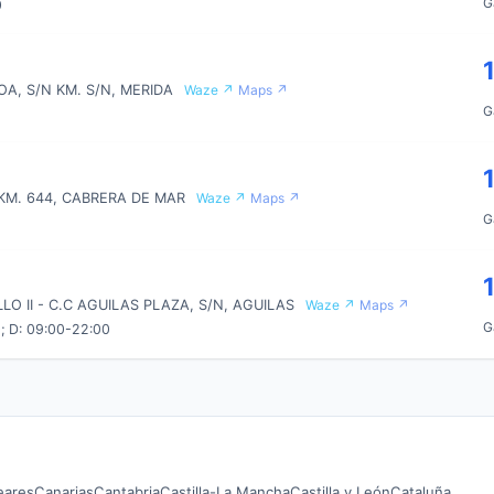
G
0
A, S/N KM. S/N, MERIDA
Waze ↗
Maps ↗
G
 KM. 644, CABRERA DE MAR
Waze ↗
Maps ↗
G
LO II - C.C AGUILAS PLAZA, S/N, AGUILAS
Waze ↗
Maps ↗
G
; D: 09:00-22:00
leares
Canarias
Cantabria
Castilla-La Mancha
Castilla y León
Cataluña