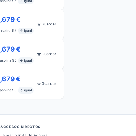
asolina 95
→ igual
1,679 €
☆
Guardar
asolina 95
→ igual
1,679 €
☆
Guardar
asolina 95
→ igual
1,679 €
☆
Guardar
asolina 95
→ igual
ACCESOS DIRECTOS
La más barata de España