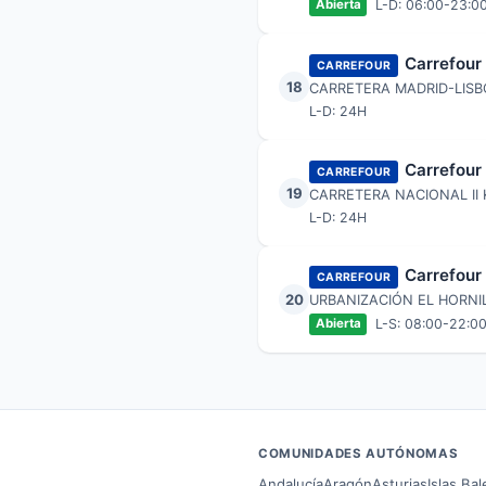
L-D: 06:00-23:0
Abierta
Carrefour
CARREFOUR
18
CARRETERA MADRID-LISBO
L-D: 24H
Carrefour
CARREFOUR
19
CARRETERA NACIONAL II
L-D: 24H
Carrefour
CARREFOUR
20
URBANIZACIÓN EL HORNIL
L-S: 08:00-22:00
Abierta
COMUNIDADES AUTÓNOMAS
Andalucía
Aragón
Asturias
Islas Ba