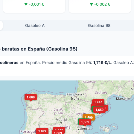
▼ -0,001 €
▼ -0,002 €
Gasoleo A
Gasolina 98
 baratas en España (Gasolina 95)
solineras
en España. Precio medio Gasolina 95:
1,716 €/L
. Gasoleo A
1,669
1,669
1,639
1,629
1,679
1,529
1,659
1,599
1,469
1,659
1,649
1,679
1,669