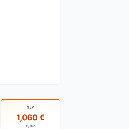
GLP
1,060 €
€/litro