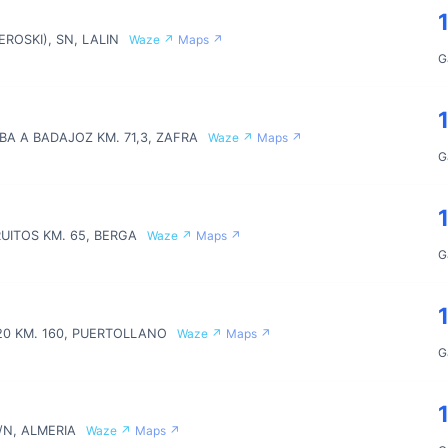
EROSKI), SN, LALIN
Waze ↗
Maps ↗
G
A A BADAJOZ KM. 71,3, ZAFRA
Waze ↗
Maps ↗
G
UITOS KM. 65, BERGA
Waze ↗
Maps ↗
G
20 KM. 160, PUERTOLLANO
Waze ↗
Maps ↗
G
/N, ALMERIA
Waze ↗
Maps ↗