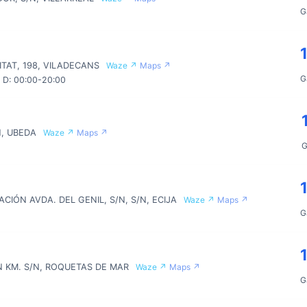
G
ITAT, 198, VILADECANS
Waze ↗
Maps ↗
G
; D: 00:00-20:00
N, UBEDA
Waze ↗
Maps ↗
G
IÓN AVDA. DEL GENIL, S/N, S/N, ECIJA
Waze ↗
Maps ↗
G
N KM. S/N, ROQUETAS DE MAR
Waze ↗
Maps ↗
G