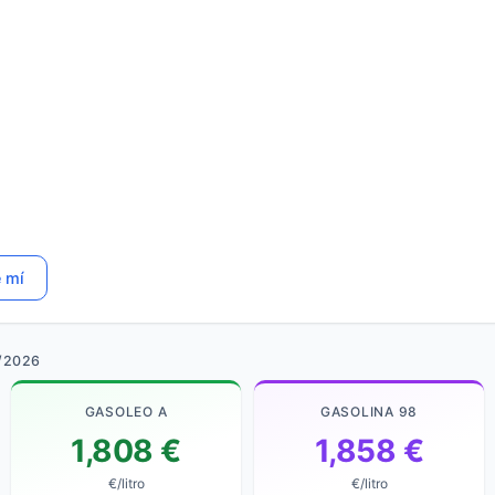
e mí
/2026
GASOLEO A
GASOLINA 98
1,808 €
1,858 €
€/litro
€/litro