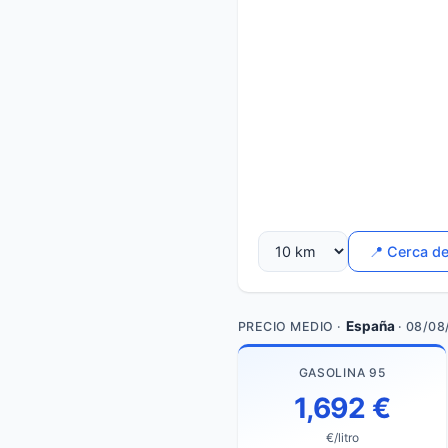
📍 Cerca d
España
PRECIO MEDIO ·
· 08/08
GASOLINA 95
1,692 €
€/litro